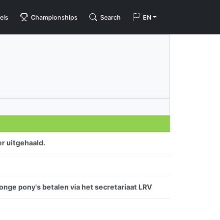
els
Championships
Search
EN
r uitgehaald.
jonge pony's betalen via het secretariaat LRV