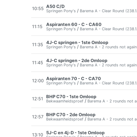
A50 C/D
10:55
/
Springen Pony's
Barema A - Clear Round (238.1.
Aspiranten 60 - C - CA60
11:15
/
Springen Pony's
Barema A - Clear Round (238.1.
4J-C springen - 1ste Omloop
11:35
/
Springen Pony's
Barema A - 2 rounds not again
4J-C springen - 2de Omloop
11:45
/
Springen Pony's
Barema A - 2 rounds not again
Aspiranten 70 - C - CA70
12:00
/
Springen Pony's
Barema A - Clear Round (238.1.
BHP C70 - 1ste Omloop
12:51
/
Bekwaamheidsproef
Barema A - 2 rounds not a
BHP C70 - 2de Omloop
12:57
/
Bekwaamheidsproef
Barema A - 2 rounds not a
5J-C en 4j-D - 1ste Omloop
13:10
/