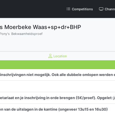
Competitions
Chann
y's Moerbeke Waas+sp+dr+BHP
 Pony's
Bekwaamheidsproef
Location
nschrijvingen niet mogelijk. Ook alle dubbele omlopen werden e
ariaat en je inschrijving in orde brengen (5€/proef). Opgelet: 
en van de uitslagen in de kantine (ongeveer 13u15 en 16u30)