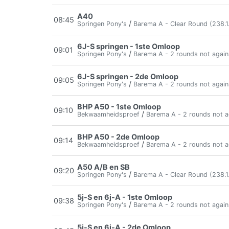
A40
08:45
/
Springen Pony's
Barema A - Clear Round (238.1.
6J-S springen - 1ste Omloop
09:01
/
Springen Pony's
Barema A - 2 rounds not again
6J-S springen - 2de Omloop
09:05
/
Springen Pony's
Barema A - 2 rounds not again
BHP A50 - 1ste Omloop
09:10
/
Bekwaamheidsproef
Barema A - 2 rounds not a
BHP A50 - 2de Omloop
09:14
/
Bekwaamheidsproef
Barema A - 2 rounds not a
A50 A/B en SB
09:20
/
Springen Pony's
Barema A - Clear Round (238.1.
5j-S en 6j-A - 1ste Omloop
09:38
/
Springen Pony's
Barema A - 2 rounds not again
5j-S en 6j-A - 2de Omloop