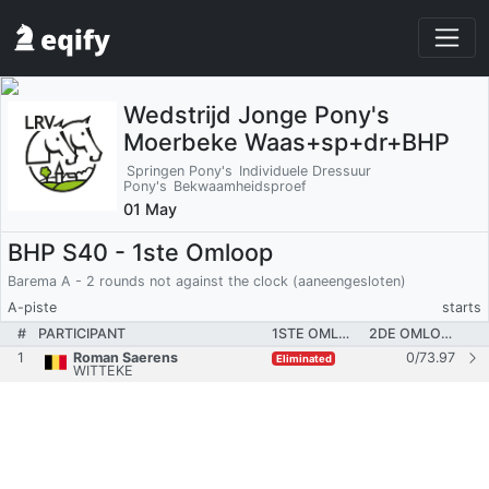
Wedstrijd Jonge Pony's
Moerbeke Waas+sp+dr+BHP
Springen Pony's
Individuele Dressuur
Pony's
Bekwaamheidsproef
01 May
BHP S40 - 1ste Omloop
Barema A - 2 rounds not against the clock (aaneengesloten)
A-piste
starts
#
PARTICIPANT
1STE OMLOOP
2DE OMLOOP
1
Roman Saerens
0
/
73.97
Eliminated
WITTEKE