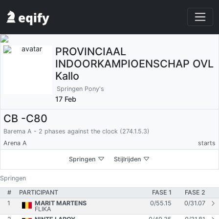
PROVINCIAAL
INDOORKAMPIOENSCHAP OVL
Kallo
Springen Pony's
17 Feb
CB -C80
Barema A - 2 phases against the clock (274.1.5.3)
Arena A
starts
Springen
Stijlrijden
Springen
#
PARTICIPANT
FASE 1
FASE 2
1
MARIT MARTENS
0
/
55.15
0
/
31.07
FLIKA