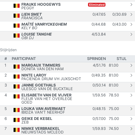
FRAUKE HOOGEWYS
Eliminated
PEGGY
LIEN SMET
0
/
47.65
0
/
30.69
FRANCISCA
MAÏTÉ VANRYCKEGHEM
0
/
44.68
0
/
43.00
KELY BO
LOUISE TANGHE
4
/
53.84
OBI DJ
Stijlrijden
#
PARTICIPANT
SPRINGEN
STIJL
1
MARGAUX TIMMERS
4
/
51.76
81.00
DONITA VAN DEN HAM
2
NINTE LAROY
0
/
49.35
81.00
PACIENDA DRUM VH JUXSCHOT
3
JANNE GOETHALS
0
/
50.14
81.00
ULESCO VAN DE BUCXTALE
4
ELISABETH VAN DE VIJVER
1
/
59.56
78.50
FLEUR VAN HET OVERLEGE
GOED
5
LOUKA VAN AVERMAET
0
/
48.15
75.00
IBIDZA VAN'T NEERHOF
6
GEIKE DE KESEL
0
/
57.00
75.00
ZEB
7
NIMKE VERBRAEKEL
1
/
59.93
74.50
NIEUWSTADS MCLEOD