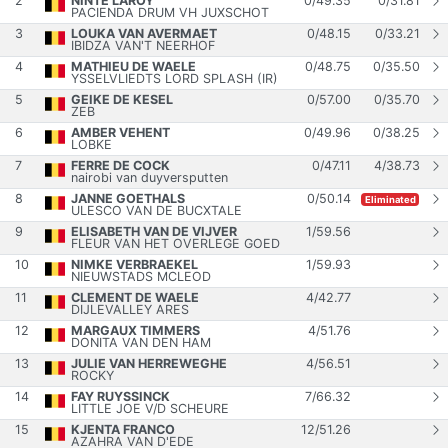
2
NINTE LAROY
0
/
49.35
0
/
31.81
PACIENDA DRUM VH JUXSCHOT
3
LOUKA VAN AVERMAET
0
/
48.15
0
/
33.21
IBIDZA VAN'T NEERHOF
4
MATHIEU DE WAELE
0
/
48.75
0
/
35.50
YSSELVLIEDTS LORD SPLASH (IR)
5
GEIKE DE KESEL
0
/
57.00
0
/
35.70
ZEB
6
AMBER VEHENT
0
/
49.96
0
/
38.25
LOBKE
7
FERRE DE COCK
0
/
47.11
4
/
38.73
nairobi van duyversputten
8
JANNE GOETHALS
0
/
50.14
Eliminated
ULESCO VAN DE BUCXTALE
9
ELISABETH VAN DE VIJVER
1
/
59.56
FLEUR VAN HET OVERLEGE GOED
10
NIMKE VERBRAEKEL
1
/
59.93
NIEUWSTADS MCLEOD
11
CLEMENT DE WAELE
4
/
42.77
DIJLEVALLEY ARES
12
MARGAUX TIMMERS
4
/
51.76
DONITA VAN DEN HAM
13
JULIE VAN HERREWEGHE
4
/
56.51
ROCKY
14
FAY RUYSSINCK
7
/
66.32
LITTLE JOE V/D SCHEURE
15
KJENTA FRANCO
12
/
51.26
AZAHRA VAN D'EDE