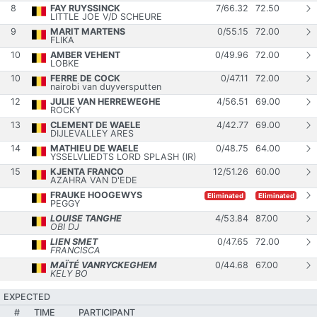
8
FAY RUYSSINCK
7
/
66.32
72.50
LITTLE JOE V/D SCHEURE
9
MARIT MARTENS
0
/
55.15
72.00
FLIKA
10
AMBER VEHENT
0
/
49.96
72.00
LOBKE
10
FERRE DE COCK
0
/
47.11
72.00
nairobi van duyversputten
12
JULIE VAN HERREWEGHE
4
/
56.51
69.00
ROCKY
13
CLEMENT DE WAELE
4
/
42.77
69.00
DIJLEVALLEY ARES
14
MATHIEU DE WAELE
0
/
48.75
64.00
YSSELVLIEDTS LORD SPLASH (IR)
15
KJENTA FRANCO
12
/
51.26
60.00
AZAHRA VAN D'EDE
FRAUKE HOOGEWYS
Eliminated
Eliminated
PEGGY
LOUISE TANGHE
4
/
53.84
87.00
OBI DJ
LIEN SMET
0
/
47.65
72.00
FRANCISCA
MAÏTÉ VANRYCKEGHEM
0
/
44.68
67.00
KELY BO
EXPECTED
#
TIME
PARTICIPANT