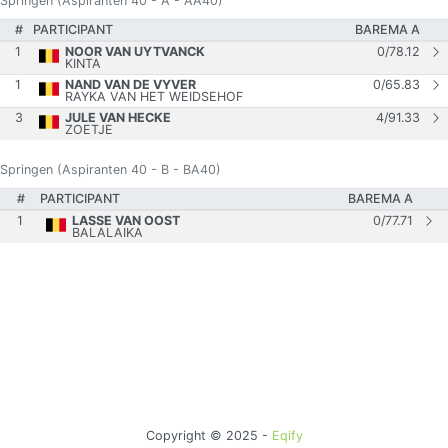
Springen (Aspiranten 40 - A - AA40)
#
PARTICIPANT
BAREMA A
1
NOOR VAN UYTVANCK
0
/
78.12
KINTA
1
NAND VAN DE VYVER
0
/
65.83
RAYKA VAN HET WEIDSEHOF
3
JULE VAN HECKE
4
/
91.33
ZOETJE
Springen (Aspiranten 40 - B - BA40)
#
PARTICIPANT
BAREMA A
1
LASSE VAN OOST
0
/
77.71
BALALAIKA
Copyright © 2025 -
Eqify