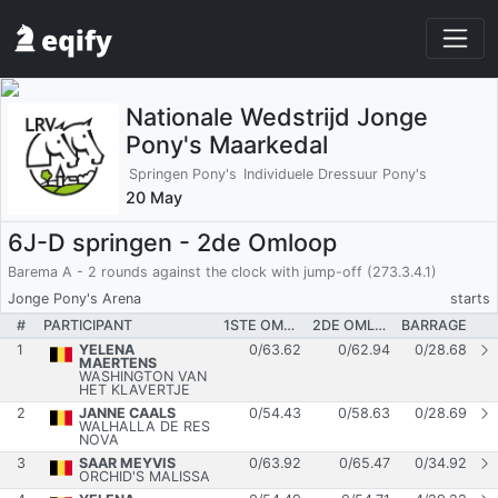
Nationale Wedstrijd Jonge
Pony's Maarkedal
Springen Pony's
Individuele Dressuur Pony's
20 May
6J-D springen - 2de Omloop
Barema A - 2 rounds against the clock with jump-off (273.3.4.1)
Jonge Pony's Arena
starts
#
PARTICIPANT
1STE OMLOOP
2DE OMLOOP
BARRAGE
1
YELENA
0
/
63.62
0
/
62.94
0
/
28.68
MAERTENS
WASHINGTON VAN
HET KLAVERTJE
2
JANNE CAALS
0
/
54.43
0
/
58.63
0
/
28.69
WALHALLA DE RES
NOVA
3
SAAR MEYVIS
0
/
63.92
0
/
65.47
0
/
34.92
ORCHID'S MALISSA