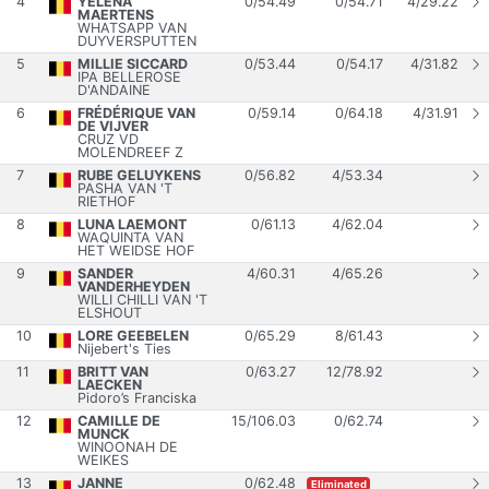
4
YELENA
0
/
54.49
0
/
54.71
4
/
29.22
MAERTENS
WHATSAPP VAN
DUYVERSPUTTEN
5
MILLIE SICCARD
0
/
53.44
0
/
54.17
4
/
31.82
IPA BELLEROSE
D'ANDAINE
6
FRÉDÉRIQUE VAN
0
/
59.14
0
/
64.18
4
/
31.91
DE VIJVER
CRUZ VD
MOLENDREEF Z
7
RUBE GELUYKENS
0
/
56.82
4
/
53.34
PASHA VAN 'T
RIETHOF
8
LUNA LAEMONT
0
/
61.13
4
/
62.04
WAQUINTA VAN
HET WEIDSE HOF
9
SANDER
4
/
60.31
4
/
65.26
VANDERHEYDEN
WILLI CHILLI VAN 'T
ELSHOUT
10
LORE GEEBELEN
0
/
65.29
8
/
61.43
Nijebert's Ties
11
BRITT VAN
0
/
63.27
12
/
78.92
LAECKEN
Pidoro’s Franciska
12
CAMILLE DE
15
/
106.03
0
/
62.74
MUNCK
WINOONAH DE
WEIKES
13
JANNE
0
/
62.48
Eliminated