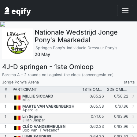
Nationale Wedstrijd Jonge
Pony's Maarkedal
Springen Pony's
Individuele Dressuur Pony's
20 May
4J-D springen - 1ste Omloop
Barema A - 2 rounds not against the clock (aaneengesloten)
Jonge Pony's Arena
starts
#
PARTICIPANT
1STE OMLOOP
2DE OMLOOP
1
MILLIE SICCARD
0
/
65.26
0
/
58.22
Mila
1
MARTE VAN VAERENBERGH
0
/
65.58
0
/
67.86
Aperolle
1
Lin Segers
0
/
71.05
0
/
63.96
Jillan Jasper
1
CLÉO VANDERMEULEN
0
/
62.33
0
/
63.96
Bob van 'T Wezehof
1
LUNE SANDERS
0
/
64.20
0
/
63.52