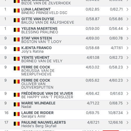
BIZOE VAN DE ZILVERHOEK
1
LUNA LAEMONT
0
/
62.85
0
/
62.71
BINERO PRINSEVELD DSC
1
GITTE VAN DUYSE
0
/
58.87
0
/
56.86
BALOU VAN DE KALFSHOEVE
1
YELENA MAERTENS
0
/
59.00
0
/
56.44
BLESSING PRALINEO
9
STAF VAN STEEN
4
/
69.00
0
/
60.78
BOSTON VAN 'T LOOY
9
KJENTA FRANCO
0
/
58.68
4
/
77.61
Joly's Ratina
9
YENTE VEHENT
4
/
61.08
0
/
62.73
BORNEO VAN DE VELY
9
FERRE DE COCK
4
/
63.02
0
/
58.23
BORUSSIA VAN DE
MEERPUTHOEVE
9
FERRE DE COCK
0
/
65.62
4
/
60.23
OLLIVER VAN
DUYVERSPUTTEN
9
FRÉDÉRIQUE VAN DE VIJVER
4
/
66.42
0
/
61.63
BE HAPPY VAN 'T PERSIJZER
9
MARIE WIJNDAELE
4
/
71.22
0
/
68.75
Nadal
16
LAURE DE RIDDER
0
/
69.75
10
/
87.34
Geralja's Amir
17
PAULINE NAUWELAERTS
4
/
67.21
12
/
66.16
Heide's Berg Skyfall