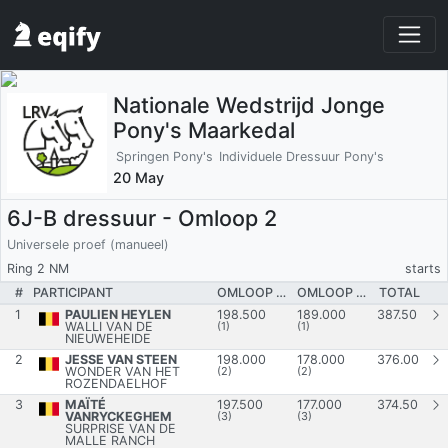
Nationale Wedstrijd Jonge
Pony's Maarkedal
Springen Pony's
Individuele Dressuur Pony's
20 May
6J-B dressuur - Omloop 2
Universele proef (manueel)
Ring 2 NM
starts
#
PARTICIPANT
OMLOOP 1/C
OMLOOP 2/C
TOTAL
1
PAULIEN HEYLEN
198.500
189.000
387.50
WALLI VAN DE
(1)
(1)
NIEUWEHEIDE
2
JESSE VAN STEEN
198.000
178.000
376.00
WONDER VAN HET
(2)
(2)
ROZENDAELHOF
3
MAÏTÉ
197.500
177.000
374.50
VANRYCKEGHEM
(3)
(3)
SURPRISE VAN DE
MALLE RANCH