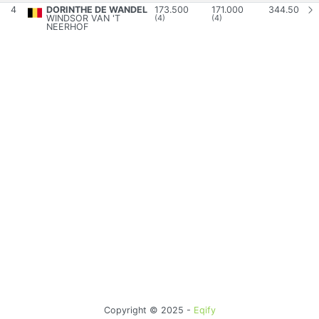
4
DORINTHE DE WANDEL
173.500
171.000
344.50
WINDSOR VAN 'T
(4)
(4)
NEERHOF
Copyright © 2025 -
Eqify