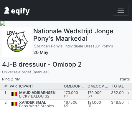
Nationale Wedstrijd Jonge
Pony's Maarkedal
Springen Pony's
Individuele Dressuur Pony's
20 May
4J-B dressuur - Omloop 2
Universele proef (manueel)
Ring 2 NM
starts
#
PARTICIPANT
OMLOOP 1/C
OMLOOP 2/C
TOTAL
1
MAUD ADRIAENSEN
173.000
179.000
352.00
BICKY BALOU 32
(1)
(2)
2
XANDER SMAL
167.500
181.000
348.50
Babs Watté Stables
(2)
(1)