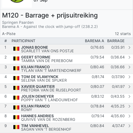
M120 - Barrage + prijsuitreiking
Springen Paarden
Barema A - Against the clock with jump-off (238.2.2)
A-Piste
12 starts
#
PARTICIPANT
BAREMA A
BARRAGE
1
JONAS BOONE
0
/
76.65
0
/
35.91
SCARLETT VAN ONS POSTJE
2
GEERT STORME
0
/
79.54
0
/
36.64
TAMIRA VAN DE PEREBOOM
3
KILIAN FRANCO
0
/
80.46
0
/
36.66
TYLAN VAN 'T MARTENDONKERF
4
TOM DE VLAMYNCK
0
/
81.74
0
/
37.90
SELENA VAN DE SPIJKER
5
XAVIER QUARTIER
0
/
80.07
0
/
41.97
PRETORIA VAN DE RIJSELPOORT
6
JOLIEN DEMEYER
0
/
83.12
0
/
43.55
POPPY VAN 'T LANDOUWEHOF
7
KILIAN FRANCO
0
/
78.84
4
/
35.25
ROMY
8
HANNES ANDRIES
0
/
79.14
4
/
35.60
QUIVIVE VAN DE ROZENBERG
9
TIM VANHEVEL
0
/
80.84
4
/
37.47
SAGAN VAN 'T BERGENHOF