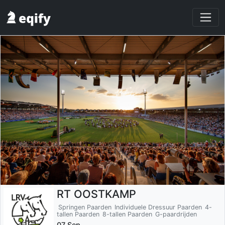
RT OOSTKAMP
Springen Paarden
Individuele Dressuur Paarden
4-
tallen Paarden
8-tallen Paarden
G-paardrijden
07 Sep