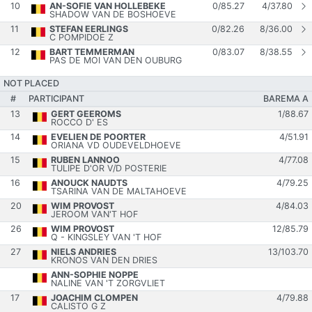
10
AN-SOFIE VAN HOLLEBEKE
0
/
85.27
4
/
37.80
SHADOW VAN DE BOSHOEVE
11
STEFAN EERLINGS
0
/
82.26
8
/
36.00
C POMPIDOE Z
12
BART TEMMERMAN
0
/
83.07
8
/
38.55
PAS DE MOI VAN DEN OUBURG
NOT PLACED
#
PARTICIPANT
BAREMA A
13
GERT GEEROMS
1
/
88.67
ROCCO D' ES
14
EVELIEN DE POORTER
4
/
51.91
ORIANA VD OUDEVELDHOEVE
15
RUBEN LANNOO
4
/
77.08
TULIPE D'OR V/D POSTERIE
16
ANOUCK NAUDTS
4
/
79.25
TSARINA VAN DE MALTAHOEVE
20
WIM PROVOST
4
/
84.03
JEROOM VAN'T HOF
26
WIM PROVOST
12
/
85.79
Q - KINGSLEY VAN 'T HOF
27
NIELS ANDRIES
13
/
103.70
KRONOS VAN DEN DRIES
ANN-SOPHIE NOPPE
NALINE VAN 'T ZORGVLIET
17
JOACHIM CLOMPEN
4
/
79.88
CALISTO G Z