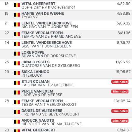
18
VITAL GHEERAERT
4
/
82.90
Quelle Dame v h Ooievaarshof
19
HANNE VAN DE WEGHE
4
/
83.98
TYGO VZ
21
LENTEL VANDEKERCKHOVE
5
/
86.32
NIC NAC VAN 'T JONKERSLEEN
22
FEMKE VERCAUTEREN
8
/
81.96
TEMPO VAN DE RHAMDIAHOEVE
24
LENTEL VANDEKERCKHOVE
8
/
85.72
SISSI VAN 'T JONKERSLEEN
LORE POPPE
SILVAN VAN DE DORPSHOEVE
25
JANA GYSSELS
11
/
96.52
QUATORZE VAN DE SYSLOBERG
29
SISKA LANNOO
15
/
95.57
INTERLOCK
STIJN COLMAN
Eliminated
LALUNA VAN 'T ZAVELEINDE
PERLE VAN EXEM
Eliminated
JADE VAN DE MEERSE
28
FEMKE VERCAUTEREN
13
/
105.74
TESSA VAN'T VERLORENKOST
DANIEL DE VLIEGHERE
Eliminated
FIRDINAND VD BEVERINGCOURT
ANOUCK NAUDTS
Eliminated
HIPPOLIET VAN DE MALTAHOEVE
23
VITAL GHEERAERT
8
/
84.31