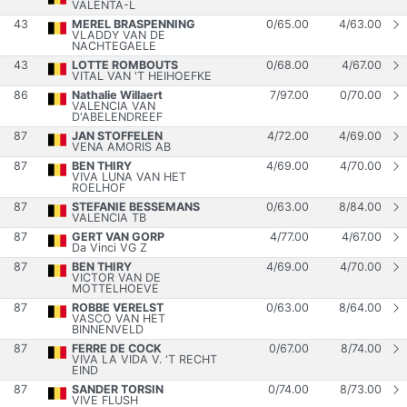
VALENTA-L
43
MEREL BRASPENNING
0
/
65.00
4
/
63.00
VLADDY VAN DE
NACHTEGAELE
43
LOTTE ROMBOUTS
0
/
68.00
4
/
67.00
VITAL VAN 'T HEIHOEFKE
86
Nathalie Willaert
7
/
97.00
0
/
70.00
VALENCIA VAN
D'ABELENDREEF
87
JAN STOFFELEN
4
/
72.00
4
/
69.00
VENA AMORIS AB
87
BEN THIRY
4
/
69.00
4
/
70.00
VIVA LUNA VAN HET
ROELHOF
87
STEFANIE BESSEMANS
0
/
63.00
8
/
84.00
VALENCIA TB
87
GERT VAN GORP
4
/
77.00
4
/
67.00
Da Vinci VG Z
87
BEN THIRY
4
/
69.00
4
/
70.00
VICTOR VAN DE
MOTTELHOEVE
87
ROBBE VERELST
0
/
63.00
8
/
64.00
VASCO VAN HET
BINNENVELD
87
FERRE DE COCK
0
/
67.00
8
/
74.00
VIVA LA VIDA V. 'T RECHT
EIND
87
SANDER TORSIN
0
/
74.00
8
/
73.00
VIVE FLUSH