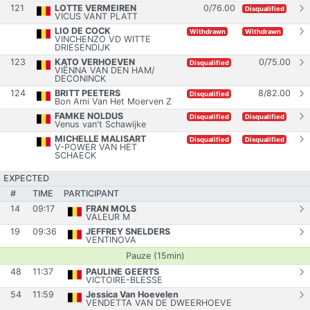
121
LOTTE VERMEIREN
0
/
76.00
Disqualified
VICUS VANT PLATT
LIO DE COCK
Withdrawn
Withdrawn
VINCHENZO VD WITTE
DRIESENDIJK
123
KATO VERHOEVEN
0
/
75.00
Disqualified
VIËNNA VAN DEN HAM/
DECONINCK
124
BRITT PEETERS
8
/
82.00
Disqualified
Bon Ami Van Het Moerven Z
FAMKE NOLDUS
Disqualified
Disqualified
Venus van't Schawijke
MICHELLE MALISART
Disqualified
Disqualified
V-POWER VAN HET
SCHAECK
EXPECTED
#
TIME
PARTICIPANT
14
09:17
FRAN MOLS
VALEUR M
19
09:36
JEFFREY SNELDERS
VENTINOVA
Pauze (15min)
48
11:37
PAULINE GEERTS
VICTOIRE-BLESSE
54
11:59
Jessica Van Hoevelen
VENDETTA VAN DE DWEERHOEVE