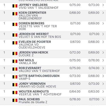
1
JEFFREY SNELDERS
0
/
75.00
0
/
73.00
VIVID VAN 'T VALISSENHOF
1
KOEN CERPENTIER
0
/
68.00
0
/
69.00
VALLON VAN
D’ABELENDREEF
1
DORIEN BERKERS
0
/
71.00
0
/
69.00
VEDETTE VAN 'T HOF TER
DORI
1
JEROEN DE WEERDT
0
/
71.00
0
/
71.00
VELVET S VAN HOF TEN BOS
1
EVELIEN DE POORTER
0
/
67.00
0
/
68.00
VALENCIA VD
OUDEVELDHOEVE
1
JEROEN VAN HERCK
0
/
72.00
0
/
69.00
DJOUKE Z
1
RAF MOLS
0
/
75.00
0
/
76.00
VANILLA RM
1
ROB EVERAERT
0
/
75.00
0
/
74.00
VALCKO VAN 'T EKSTERHOF
1
GITTE BARTHOLOMEEUSEN
0
/
73.00
0
/
68.00
VAMP-S
1
JORDY VERBOVEN
0
/
67.00
0
/
73.00
VIRANTI VD OUDE HOEVE
1
WOUTER AERNOUTS
0
/
64.00
0
/
63.00
VEERTJE VAN 'T ACHTERHOF
1
PAUL SCHEIRS
0
/
78.00
0
/
77.00
Prunelle de Giselle Z