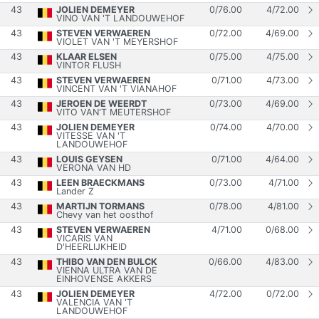
43
JOLIEN DEMEYER
0
/
76.00
4
/
72.00
VINO VAN 'T LANDOUWEHOF
43
STEVEN VERWAEREN
0
/
72.00
4
/
69.00
VIOLET VAN 'T MEYERSHOF
43
KLAAR ELSEN
0
/
75.00
4
/
75.00
VINTOR FLUSH
43
STEVEN VERWAEREN
0
/
71.00
4
/
73.00
VINCENT VAN 'T VIANAHOF
43
JEROEN DE WEERDT
0
/
73.00
4
/
69.00
VITO VAN'T MEUTERSHOF
43
JOLIEN DEMEYER
0
/
74.00
4
/
70.00
VITESSE VAN 'T
LANDOUWEHOF
43
LOUIS GEYSEN
0
/
71.00
4
/
64.00
VERONA VAN HD
43
LEEN BRAECKMANS
0
/
73.00
4
/
71.00
Lander Z
43
MARTIJN TORMANS
0
/
78.00
4
/
81.00
Chevy van het oosthof
43
STEVEN VERWAEREN
4
/
71.00
0
/
68.00
VICARIS VAN
D'HEERLIJKHEID
43
THIBO VAN DEN BULCK
0
/
66.00
4
/
83.00
VIENNA ULTRA VAN DE
EINHOVENSE AKKERS
43
JOLIEN DEMEYER
4
/
72.00
0
/
72.00
VALENCIA VAN 'T
LANDOUWEHOF