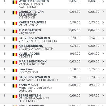
1
WOUTER AERNOUTS
0
/
65.00
0
/
66.00
VANANTE VAN 'T
ACHTERHOF
1
CHARLOTTE VAN
0
/
64.00
0
/
65.00
BELLINGHEN
VIENTO VB
1
KAREN CRAUWELS
0
/
70.00
0
/
73.00
VA VA VOOM
1
TIM GERAERTS
0
/
65.00
0
/
64.00
kingsland z
1
STEVEN VERWAEREN
0
/
73.00
0
/
74.00
VIKA VAN D'HEERLIJKHEID
1
KRIS MEURRENS
0
/
71.00
0
/
69.00
VALENCIA VAN 'T ROTH
1
JULIE JACOBS
0
/
67.00
0
/
64.00
VEDETTE
1
MARIE HENDRICKX
0
/
63.00
0
/
60.00
VANILLA ROSE SD
1
Lien Raes
0
/
76.00
0
/
75.00
Pickford G&G
1
STEVEN VERWAEREN
0
/
70.00
0
/
73.00
VITA VAN D' HEERLIJKHEID
1
YANA MALOT
0
/
60.00
0
/
57.00
Mona Marie-Louise Van
Woindere
1
SEPPE HEYLEN
0
/
66.00
0
/
67.00
VALENTINA VAN HET
HEYLENSHOF