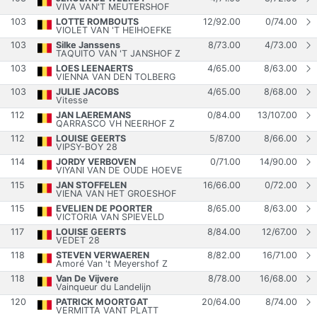
VIVA VAN'T MEUTERSHOF
103
LOTTE ROMBOUTS
12
/
92.00
0
/
74.00
VIOLET VAN 'T HEIHOEFKE
103
Silke Janssens
8
/
73.00
4
/
73.00
TAQUITO VAN 'T JANSHOF Z
103
LOES LEENAERTS
4
/
65.00
8
/
63.00
VIENNA VAN DEN TOLBERG
103
JULIE JACOBS
4
/
65.00
8
/
68.00
Vitesse
112
JAN LAEREMANS
0
/
84.00
13
/
107.00
QARRASCO VH NEERHOF Z
112
LOUISE GEERTS
5
/
87.00
8
/
66.00
VIPSY-BOY 28
114
JORDY VERBOVEN
0
/
71.00
14
/
90.00
VIYANI VAN DE OUDE HOEVE
115
JAN STOFFELEN
16
/
66.00
0
/
72.00
VIENA VAN HET GROESHOF
115
EVELIEN DE POORTER
8
/
65.00
8
/
63.00
VICTORIA VAN SPIEVELD
117
LOUISE GEERTS
8
/
84.00
12
/
67.00
VEDET 28
118
STEVEN VERWAEREN
8
/
82.00
16
/
71.00
Amoré Van 't Meyershof Z
118
Van De Vijvere
8
/
78.00
16
/
68.00
Vainqueur du Landelijn
120
PATRICK MOORTGAT
20
/
64.00
8
/
74.00
VERMITTA VANT PLATT