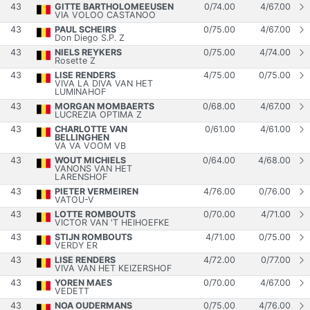
43
GITTE BARTHOLOMEEUSEN
0
/
74.00
4
/
67.00
VIA VOLOO CASTANOO
43
PAUL SCHEIRS
0
/
75.00
4
/
67.00
Don Diego S.P. Z
43
NIELS REYKERS
0
/
75.00
4
/
74.00
Rosette Z
43
LISE RENDERS
4
/
75.00
0
/
75.00
VIVA LA DIVA VAN HET
LUMINAHOF
43
MORGAN MOMBAERTS
0
/
68.00
4
/
67.00
LUCREZIA OPTIMA Z
43
CHARLOTTE VAN
0
/
61.00
4
/
61.00
BELLINGHEN
VA VA VOOM VB
43
WOUT MICHIELS
0
/
64.00
4
/
68.00
VANONS VAN HET
LARENSHOF
43
PIETER VERMEIREN
4
/
76.00
0
/
76.00
VATOU-V
43
LOTTE ROMBOUTS
0
/
70.00
4
/
71.00
VICTOR VAN 'T HEIHOEFKE
43
STIJN ROMBOUTS
4
/
71.00
0
/
75.00
VERDY ER
43
LISE RENDERS
4
/
72.00
0
/
77.00
VIVA VAN HET KEIZERSHOF
43
YOREN MAES
0
/
70.00
4
/
67.00
VEDETT
43
NOA OUDERMANS
0
/
75.00
4
/
76.00