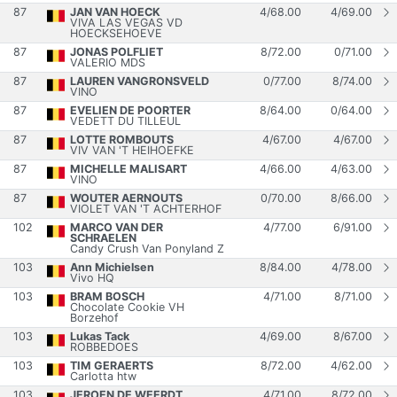
87
JAN VAN HOECK
4
/
68.00
4
/
69.00
VIVA LAS VEGAS VD
HOECKSEHOEVE
87
JONAS POLFLIET
8
/
72.00
0
/
71.00
VALERIO MDS
87
LAUREN VANGRONSVELD
0
/
77.00
8
/
74.00
VINO
87
EVELIEN DE POORTER
8
/
64.00
0
/
64.00
VEDETT DU TILLEUL
87
LOTTE ROMBOUTS
4
/
67.00
4
/
67.00
VIV VAN 'T HEIHOEFKE
87
MICHELLE MALISART
4
/
66.00
4
/
63.00
VINO
87
WOUTER AERNOUTS
0
/
70.00
8
/
66.00
VIOLET VAN 'T ACHTERHOF
102
MARCO VAN DER
4
/
77.00
6
/
91.00
SCHRAELEN
Candy Crush Van Ponyland Z
103
Ann Michielsen
8
/
84.00
4
/
78.00
Vivo HQ
103
BRAM BOSCH
4
/
71.00
8
/
71.00
Chocolate Cookie VH
Borzehof
103
Lukas Tack
4
/
69.00
8
/
67.00
ROBBEDOES
103
TIM GERAERTS
8
/
72.00
4
/
62.00
Carlotta htw
103
JEROEN DE WEERDT
4
/
71.00
8
/
72.00