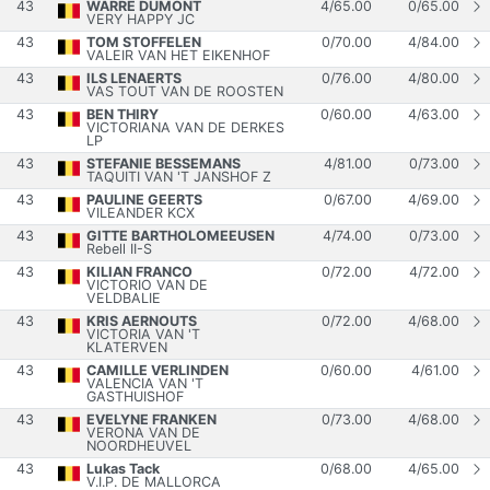
43
WARRE DUMONT
4
/
65.00
0
/
65.00
VERY HAPPY JC
43
TOM STOFFELEN
0
/
70.00
4
/
84.00
VALEIR VAN HET EIKENHOF
43
ILS LENAERTS
0
/
76.00
4
/
80.00
VAS TOUT VAN DE ROOSTEN
43
BEN THIRY
0
/
60.00
4
/
63.00
VICTORIANA VAN DE DERKES
LP
43
STEFANIE BESSEMANS
4
/
81.00
0
/
73.00
TAQUITI VAN 'T JANSHOF Z
43
PAULINE GEERTS
0
/
67.00
4
/
69.00
VILEANDER KCX
43
GITTE BARTHOLOMEEUSEN
4
/
74.00
0
/
73.00
Rebell II-S
43
KILIAN FRANCO
0
/
72.00
4
/
72.00
VICTORIO VAN DE
VELDBALIE
43
KRIS AERNOUTS
0
/
72.00
4
/
68.00
VICTORIA VAN 'T
KLATERVEN
43
CAMILLE VERLINDEN
0
/
60.00
4
/
61.00
VALENCIA VAN 'T
GASTHUISHOF
43
EVELYNE FRANKEN
0
/
73.00
4
/
68.00
VERONA VAN DE
NOORDHEUVEL
43
Lukas Tack
0
/
68.00
4
/
65.00
V.I.P. DE MALLORCA