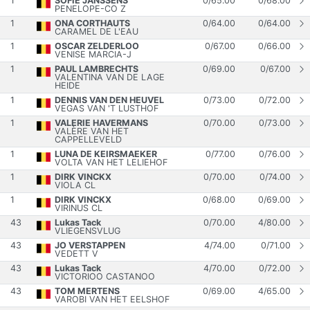
1
SOFIE JANSSENS
0
/
65.00
0
/
68.00
PENELOPE-CO Z
1
ONA CORTHAUTS
0
/
64.00
0
/
64.00
CARAMEL DE L'EAU
1
OSCAR ZELDERLOO
0
/
67.00
0
/
66.00
VENISE MARCIA-J
1
PAUL LAMBRECHTS
0
/
69.00
0
/
67.00
VALENTINA VAN DE LAGE
HEIDE
1
DENNIS VAN DEN HEUVEL
0
/
73.00
0
/
72.00
VEGAS VAN 'T LUSTHOF
1
VALERIE HAVERMANS
0
/
70.00
0
/
73.00
VALÈRE VAN HET
CAPPELLEVELD
1
LUNA DE KEIRSMAEKER
0
/
77.00
0
/
76.00
VOLTA VAN HET LELIEHOF
1
DIRK VINCKX
0
/
70.00
0
/
74.00
VIOLA CL
1
DIRK VINCKX
0
/
68.00
0
/
69.00
VIRINUS CL
43
Lukas Tack
0
/
70.00
4
/
80.00
VLIEGENSVLUG
43
JO VERSTAPPEN
4
/
74.00
0
/
71.00
VEDETT V
43
Lukas Tack
4
/
70.00
0
/
72.00
VICTORIOO CASTANOO
43
TOM MERTENS
0
/
69.00
4
/
65.00
VAROBI VAN HET EELSHOF