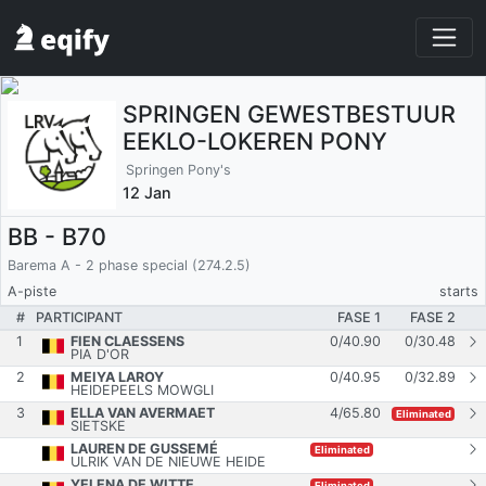
SPRINGEN GEWESTBESTUUR
EEKLO-LOKEREN PONY
Springen Pony's
12 Jan
BB - B70
Barema A - 2 phase special (274.2.5)
A-piste
starts
#
PARTICIPANT
FASE 1
FASE 2
1
FIEN CLAESSENS
0
/
40.90
0
/
30.48
PIA D'OR
2
MEIYA LAROY
0
/
40.95
0
/
32.89
HEIDEPEELS MOWGLI
3
ELLA VAN AVERMAET
4
/
65.80
Eliminated
SIETSKE
LAUREN DE GUSSEMÉ
Eliminated
ULRIK VAN DE NIEUWE HEIDE
YELENA DE WITTE
Eliminated