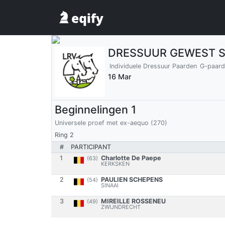
DRESSUUR GEWEST S
Individuele Dressuur Paarden
G-paard
16 Mar
Beginnelingen 1
Universele proef met ex-aequo (270)
Ring 2
#
PARTICIPANT
1
Charlotte De Paepe
(63)
KERKSKEN
2
PAULIEN SCHEPENS
(54)
SINAAI
3
MIREILLE ROSSENEU
(49)
ZWIJNDRECHT