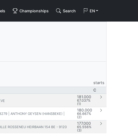
els
Championships
Search
EN
starts
C
181.000
67.037%
EVE
(1)
180.000
3279 | ANTHONY GEYSEN (HANSBEKE) |
66.667%
(2)
177.000
EILLE ROSSENEU HEIRBAAN 154 BE - 9120
65.556%
(3)