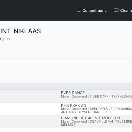
Competitions
Chann
INT-NIKLAAS
rijden
EVER DANCE
Mare | Onbekend | FIDER DARK | TREPKESHO
KRIK KRAK AG
Mare | Onbekend | SPENDER S 75200404950
ANTHONY GEYSEN (HANSBEKE)
DIAMOND JETSKE V'T MOLEKEN
Mare | Onbekend | DEAUVILLE VAN T&L | MIR
MELSELE