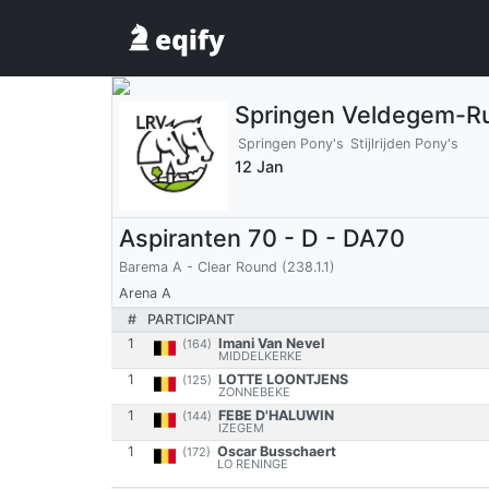
Springen Veldegem-Ru
Springen Pony's
Stijlrijden Pony's
12 Jan
Aspiranten 70 - D - DA70
Barema A - Clear Round (238.1.1)
Arena A
#
PARTICIPANT
1
Imani Van Nevel
(164)
MIDDELKERKE
1
LOTTE LOONTJENS
(125)
ZONNEBEKE
1
FEBE D'HALUWIN
(144)
IZEGEM
1
Oscar Busschaert
(172)
LO RENINGE