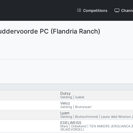
Competitions
Chann
ddervoorde PC (Flandria Ranch)
Dutsy
Gelding | Isabel
Veloz
Gelding | Bruinzwart
Lyam
Gelding | Bruinschimmel | Leuns Veld Winston 
EDELWEISS
Mare | Onbekend | TEN ANKERS JEROLIANCA 
(RIJKEVORSEL)