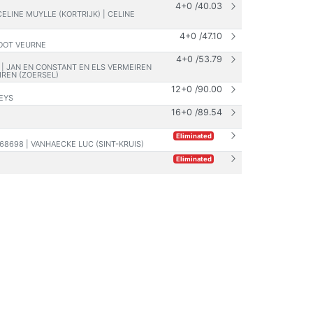
4+0
/
40.03
CELINE MUYLLE (KORTRIJK) | CELINE
4+0
/
47.10
HOOT VEURNE
4+0
/
53.79
H | JAN EN CONSTANT EN ELS VERMEIREN
IREN (ZOERSEL)
12+0
/
90.00
VEYS
16+0
/
89.54
Eliminated
168698 | VANHAECKE LUC (SINT-KRUIS)
Eliminated