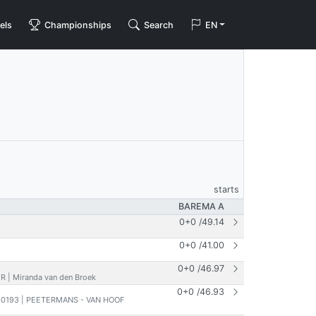
els
Championships
Search
EN
starts
BAREMA A
0+0
/
49.14
0+0
/
41.00
0+0
/
46.97
JR | Miranda van den Broek
0+0
/
46.93
20193 | PEETERMANS - VAN HOOF