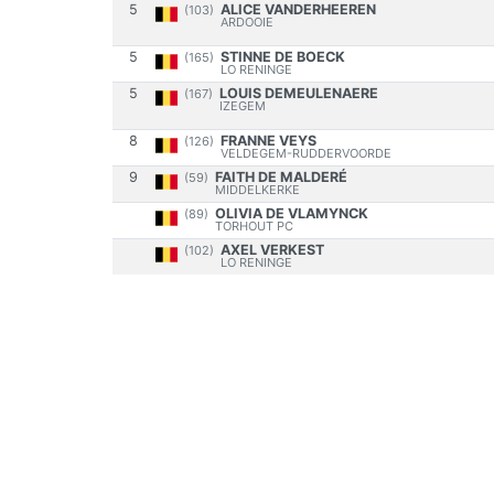
5
ALICE VANDERHEEREN
(103)
ARDOOIE
5
STINNE DE BOECK
(165)
LO RENINGE
5
LOUIS DEMEULENAERE
(167)
IZEGEM
8
FRANNE VEYS
(126)
VELDEGEM-RUDDERVOORDE
9
FAITH DE MALDERÉ
(59)
MIDDELKERKE
OLIVIA DE VLAMYNCK
(89)
TORHOUT PC
AXEL VERKEST
(102)
LO RENINGE