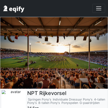
NPT Rijkevorsel
Springen Pony's
Individuele Dressuur Pony's
4-tallen
Pony's
8-tallen Pony's
Ponyspelen
G-paardrijden
24 Sep