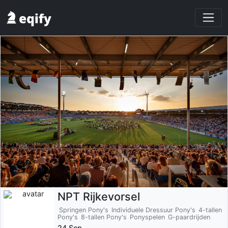
NPT Rijkevorsel
Springen Pony's
Individuele Dressuur Pony's
4-tallen
Pony's
8-tallen Pony's
Ponyspelen
G-paardrijden
24 Sep