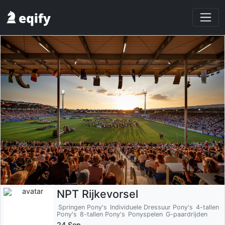
NPT Rijkevorsel
Springen Pony's
Individuele Dressuur Pony's
4-tallen
Pony's
8-tallen Pony's
Ponyspelen
G-paardrijden
24 Sep