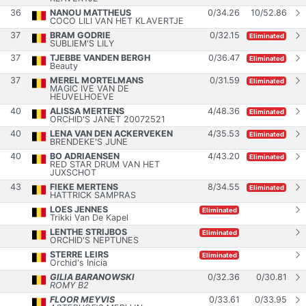
36
NANOU MATTHEUS
0
/
34.26
10
/
52.86
COCO LILI VAN HET KLAVERTJE
37
BRAM GODRIE
0
/
32.15
Eliminated
SUBLIEM'S LILY
37
TJEBBE VANDEN BERGH
0
/
36.47
Eliminated
Beauty
37
MEREL MORTELMANS
0
/
31.59
Eliminated
MAGIC IVE VAN DE
HEUVELHOEVE
40
ALISSA MERTENS
4
/
48.36
Eliminated
ORCHID'S JANET 20072521
40
LENA VAN DEN ACKERVEKEN
4
/
35.53
Eliminated
BRENDEKE'S JUNE
40
BO ADRIAENSEN
4
/
43.20
Eliminated
RED STAR DRUM VAN HET
JUXSCHOT
43
FIEKE MERTENS
8
/
34.55
Eliminated
HATTRICK SAMPRAS
LOES JENNES
Eliminated
Trikki Van De Kapel
LENTHE STRIJBOS
Eliminated
ORCHID'S NEPTUNES
STERRE LEIRS
Eliminated
Orchid's Inicia
GILIA BARANOWSKI
0
/
32.36
0
/
30.81
ROMY B2
FLOOR MEYVIS
0
/
33.61
0
/
33.95