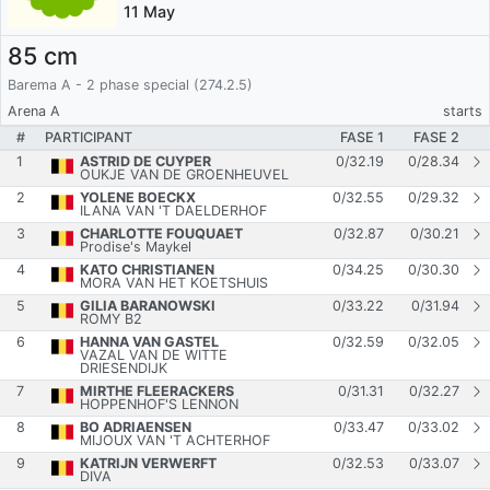
11 May
85 cm
Barema A - 2 phase special (274.2.5)
Arena A
starts
#
PARTICIPANT
FASE 1
FASE 2
1
ASTRID DE CUYPER
0
/
32.19
0
/
28.34
OUKJE VAN DE GROENHEUVEL
2
YOLENE BOECKX
0
/
32.55
0
/
29.32
ILANA VAN 'T DAELDERHOF
3
CHARLOTTE FOUQUAET
0
/
32.87
0
/
30.21
Prodise's Maykel
4
KATO CHRISTIANEN
0
/
34.25
0
/
30.30
MORA VAN HET KOETSHUIS
5
GILIA BARANOWSKI
0
/
33.22
0
/
31.94
ROMY B2
6
HANNA VAN GASTEL
0
/
32.59
0
/
32.05
VAZAL VAN DE WITTE
DRIESENDIJK
7
MIRTHE FLEERACKERS
0
/
31.31
0
/
32.27
HOPPENHOF'S LENNON
8
BO ADRIAENSEN
0
/
33.47
0
/
33.02
MIJOUX VAN 'T ACHTERHOF
9
KATRIJN VERWERFT
0
/
32.53
0
/
33.07
DIVA