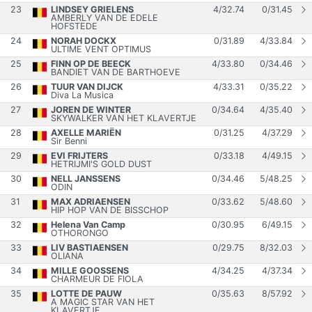
23
LINDSEY GRIELENS
4
/
32.74
0
/
31.45
AMBERLY VAN DE EDELE
HOFSTEDE
24
NORAH DOCKX
0
/
31.89
4
/
33.84
ULTIME VENT OPTIMUS
25
FINN OP DE BEECK
4
/
33.80
0
/
34.46
BANDIET VAN DE BARTHOEVE
26
TUUR VAN DIJCK
4
/
33.31
0
/
35.22
Diva La Musica
27
JOREN DE WINTER
0
/
34.64
4
/
35.40
SKYWALKER VAN HET KLAVERTJE
28
AXELLE MARIËN
0
/
31.25
4
/
37.29
Sir Benni
29
EVI FRIJTERS
0
/
33.18
4
/
49.15
HETRIJMI'S GOLD DUST
30
NELL JANSSENS
0
/
34.46
5
/
48.25
ODIN
31
MAX ADRIAENSEN
0
/
33.62
5
/
48.60
HIP HOP VAN DE BISSCHOP
32
Helena Van Camp
0
/
30.95
6
/
49.15
OTHORONGO
33
LIV BASTIAENSEN
0
/
29.75
8
/
32.03
OLIANA
34
MILLE GOOSSENS
4
/
34.25
4
/
37.34
CHARMEUR DE FIOLA
35
LOTTE DE PAUW
0
/
35.63
8
/
57.92
A MAGIC STAR VAN HET
KLAVERTJE