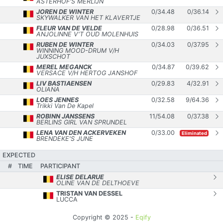
ASTERHOF'S MERLIJN
JOREN DE WINTER
0
/
34.48
0
/
36.14
SKYWALKER VAN HET KLAVERTJE
FLEUR VAN DE VELDE
0
/
28.98
0
/
36.51
ANJOLINNE V'T OUD MOLENHUIS
RUBEN DE WINTER
0
/
34.03
0
/
37.95
WINNING MOOD-DRUM V/H
JUXSCHOT
MEREL MEGANCK
0
/
34.87
0
/
39.62
VERSACE V/H HERTOG JANSHOF
LIV BASTIAENSEN
0
/
29.83
4
/
32.91
OLIANA
LOES JENNES
0
/
32.58
9
/
64.36
Trikki Van De Kapel
ROBINN JANSSENS
11
/
54.08
0
/
37.38
BERLINS GIRL VAN SPRUNDEL
LENA VAN DEN ACKERVEKEN
0
/
33.00
Eliminated
BRENDEKE'S JUNE
EXPECTED
#
TIME
PARTICIPANT
ELISE DELARUE
OLINE VAN DE DELTHOEVE
TRISTAN VAN DESSEL
LUCCA
Copyright © 2025 -
Eqify