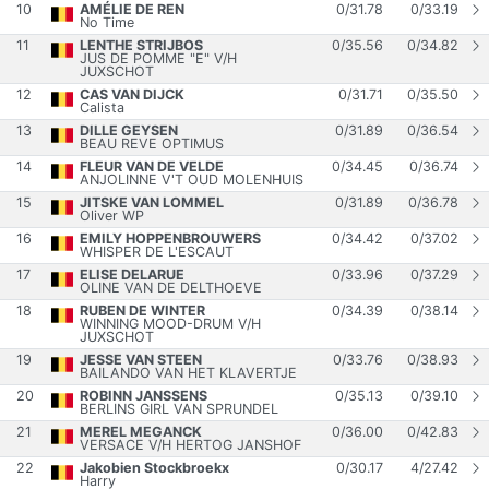
10
AMÉLIE DE REN
0
/
31.78
0
/
33.19
No Time
11
LENTHE STRIJBOS
0
/
35.56
0
/
34.82
JUS DE POMME "E" V/H
JUXSCHOT
12
CAS VAN DIJCK
0
/
31.71
0
/
35.50
Calista
13
DILLE GEYSEN
0
/
31.89
0
/
36.54
BEAU REVE OPTIMUS
14
FLEUR VAN DE VELDE
0
/
34.45
0
/
36.74
ANJOLINNE V'T OUD MOLENHUIS
15
JITSKE VAN LOMMEL
0
/
31.89
0
/
36.78
Oliver WP
16
EMILY HOPPENBROUWERS
0
/
34.42
0
/
37.02
WHISPER DE L'ESCAUT
17
ELISE DELARUE
0
/
33.96
0
/
37.29
OLINE VAN DE DELTHOEVE
18
RUBEN DE WINTER
0
/
34.39
0
/
38.14
WINNING MOOD-DRUM V/H
JUXSCHOT
19
JESSE VAN STEEN
0
/
33.76
0
/
38.93
BAILANDO VAN HET KLAVERTJE
20
ROBINN JANSSENS
0
/
35.13
0
/
39.10
BERLINS GIRL VAN SPRUNDEL
21
MEREL MEGANCK
0
/
36.00
0
/
42.83
VERSACE V/H HERTOG JANSHOF
22
Jakobien Stockbroekx
0
/
30.17
4
/
27.42
Harry