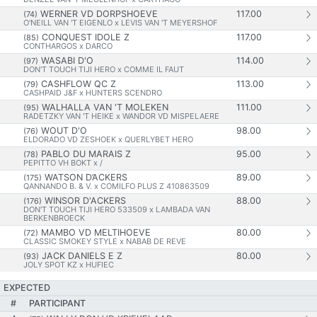
WERNER VD DORPSHOEVE
117.00
(74)
O'NEILL VAN 'T EIGENLO x LEVIS VAN 'T MEYERSHOF
CONQUEST IDOLE Z
117.00
(85)
CONTHARGOS x DARCO
WASABI D'O
114.00
(97)
DON'T TOUCH TIJI HERO x COMME IL FAUT
CASHFLOW QC Z
113.00
(79)
CASHPAID J&F x HUNTERS SCENDRO
WALHALLA VAN 'T MOLEKEN
111.00
(95)
RADETZKY VAN 'T HEIKE x WANDOR VD MISPELAERE
WOUT D'O
98.00
(76)
ELDORADO VD ZESHOEK x QUERLYBET HERO
PABLO DU MARAIS Z
95.00
(78)
PEPITTO VH BOKT x /
WATSON D’ACKERS
89.00
(175)
QANNANDO B. & V. x COMILFO PLUS Z 410863509
WINSOR D'ACKERS
88.00
(176)
DON'T TOUCH TIJI HERO 533509 x LAMBADA VAN
BERKENBROECK
MAMBO VD MELTIHOEVE
80.00
(72)
CLASSIC SMOKEY STYLE x NABAB DE REVE
JACK DANIELS E Z
80.00
(93)
JOLY SPOT KZ x HUFIEC
EXPECTED
#
PARTICIPANT