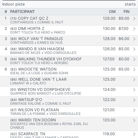
Indoor piste
starts
#
PARTICIPANT
OM
FIN
1
COPY CAT QC Z
129.00
89.00
(73)
CONTHARGOS x COMME IL FAUT
2
DIMI HORTA Z
130.00
87.00
(83)
DON'T TOUCH TIJI HERO x PARCO
3
WOLF VAN 'T PARADIJS
128.00
86.00
(89)
CONTHARGOS x EAMES DE HUS
4
WANDO B VAN HAAGEM
126.00
85.00
(88)
BAMAKO DE MUZE x VIGO D'ARSOUILLES
5
WALKING THUNDER VH DYCKHOF
127.00
80.00
(94)
DON'T TOUCH TIJI HERO x AEROBIC
6
WADOETIE WATSON
125.00
65.00
(82)
IDEAL DE LA LOGE x GUIDAM SOHN
WELL DONE VAN 'T LAAR
125.00
(86)
LIAMANT W x CALATO
WINSTON VD DORPSHOEVE
124.00
(91)
QUAPRICE BOIS MARGOT x LUIGI D'ECLIPSE
WATSUP D'O
122.00
(84)
ERMITAGE KALONE x COMME IL FAUT
WILSON VD PLATAAN
121.00
(87)
TARAN DE LA POMME x VIGO D'ARSOULLES
WARIDI TEN DOORN
120.00
(80)
SOCRATES VAN DEN BOSDAM x ROYAL EARL DU
CHABUS
SCARFACE TN
119.00
(92)
DENZEL VAN 'T MEULENHOF x CARTHAGO