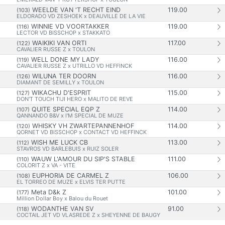
WEELDE VAN 'T RECHT EIND
119.00
(103)
ELDORADO VD ZESHOEK x DEAUVILLE DE LA VIE
WINNIE VD VOORTAKKER
119.00
(116)
LECTOR VD BISSCHOP x STAKKATO
WAIKIKI VAN ORTI
117.00
(122)
CAVALIER RUSSE Z x TOULON
WELL DONE MY LADY
116.00
(119)
CAVALIER RUSSE Z x UTRILLO VD HEFFINCK
WILUNA TER DOORN
116.00
(126)
DIAMANT DE SEMILLY x TOULON
WIKACHU D'ESPRIT
115.00
(127)
DON'T TOUCH TIJI HERO x MALITO DE REVE
QUITE SPECIAL EQP Z
114.00
(107)
QANNANDO B&V x I'M SPECIAL DE MUZE
WHISKY VH ZWARTEPANNENHOF
114.00
(120)
QORNET VD BISSCHOP x CONTACT VD HEFFINCK
WISH ME LUCK CB
113.00
(112)
STAVROS VD BARLEBUIS x RUIZ SOLER
WAUW L'AMOUR DU SIP'S STABLE
111.00
(110)
COLORIT Z x VA - VITE
EUPHORIA DE CARMEL Z
106.00
(108)
EL TORREO DE MUZE x ELVIS TER PUTTE
Meta D&k Z
101.00
(177)
Million Dollar Boy x Balou du Rouet
WODANTHE VAN SV
91.00
(118)
COCTAIL JET VD VLASREDE Z x SHEYENNE DE BAUGY