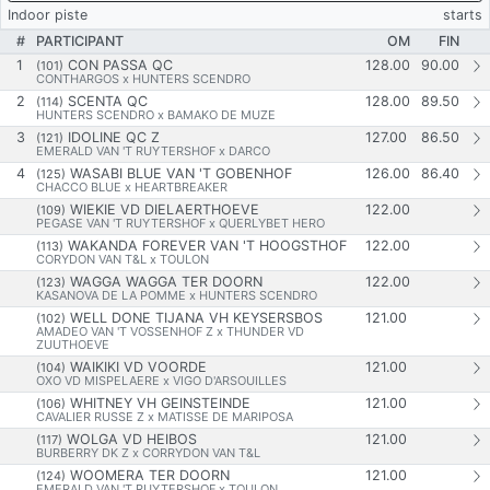
Indoor piste
starts
#
PARTICIPANT
OM
FIN
1
CON PASSA QC
128.00
90.00
(101)
CONTHARGOS x HUNTERS SCENDRO
2
SCENTA QC
128.00
89.50
(114)
HUNTERS SCENDRO x BAMAKO DE MUZE
3
IDOLINE QC Z
127.00
86.50
(121)
EMERALD VAN 'T RUYTERSHOF x DARCO
4
WASABI BLUE VAN 'T GOBENHOF
126.00
86.40
(125)
CHACCO BLUE x HEARTBREAKER
WIEKIE VD DIELAERTHOEVE
122.00
(109)
PEGASE VAN 'T RUYTERSHOF x QUERLYBET HERO
WAKANDA FOREVER VAN 'T HOOGSTHOF
122.00
(113)
CORYDON VAN T&L x TOULON
WAGGA WAGGA TER DOORN
122.00
(123)
KASANOVA DE LA POMME x HUNTERS SCENDRO
WELL DONE TIJANA VH KEYSERSBOS
121.00
(102)
AMADEO VAN 'T VOSSENHOF Z x THUNDER VD
ZUUTHOEVE
WAIKIKI VD VOORDE
121.00
(104)
OXO VD MISPELAERE x VIGO D'ARSOUILLES
WHITNEY VH GEINSTEINDE
121.00
(106)
CAVALIER RUSSE Z x MATISSE DE MARIPOSA
WOLGA VD HEIBOS
121.00
(117)
BURBERRY DK Z x CORRYDON VAN T&L
WOOMERA TER DOORN
121.00
(124)
EMERALD VAN 'T RUYTERSHOF x TOULON